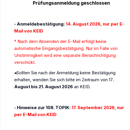
Prüfungsanmeldung geschlossen
독일한국교육원에서 제공하는 다양한 교육 프
로그램을 통해 한국어와 한국 문화를 체계적으
로 학습하실 수 있습니다.
Anmeldebestätigung:
14. August 2026, nur per E-
◦
Mail von KEID
* Nach dem Absenden der E-Mail erfolgt keine
automatische Eingangsbestätigung. Nur im Falle von
Unstimmigkeit wird eine separate Benachrichtigung
verschickt.
Sollten Sie nach der Anmeldung keine Bestätigung
◂
한국어 강좌
erhalten, wenden Sie sich bitte im Zeitraum von 17
.
August bis 21. August 2026
an KEID.
초급부터 고급까지 체계적인 한국어 학습
상반기 / 하반기 정기 강좌 운영
Hinweise zur 108. TOPIK:
17. September 2026, nur
◦
온 / 오프라인 수강 코스
per E-Mail von KEID
TOPIK 준비과정